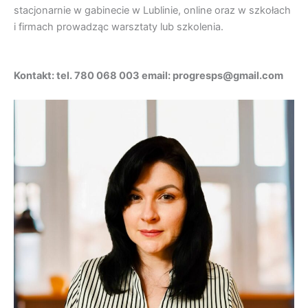
stacjonarnie w gabinecie w Lublinie, online oraz w szkołach
i firmach prowadząc warsztaty lub szkolenia.
Kontakt: tel. 780 068 003 email: progresps@gmail.com