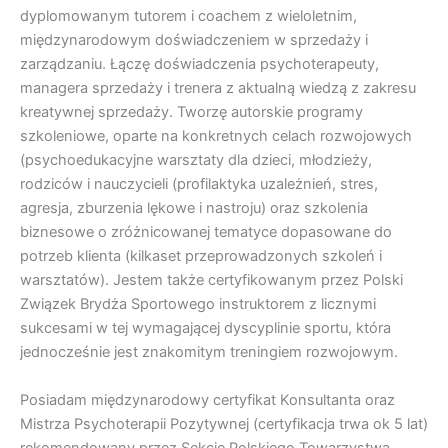
dyplomowanym tutorem i coachem z wieloletnim,
międzynarodowym doświadczeniem w sprzedaży i
zarządzaniu. Łączę doświadczenia psychoterapeuty,
managera sprzedaży i trenera z aktualną wiedzą z zakresu
kreatywnej sprzedaży. Tworzę autorskie programy
szkoleniowe, oparte na konkretnych celach rozwojowych
(psychoedukacyjne warsztaty dla dzieci, młodzieży,
rodziców i nauczycieli (profilaktyka uzależnień, stres,
agresja, zburzenia lękowe i nastroju) oraz szkolenia
biznesowe o zróżnicowanej tematyce dopasowane do
potrzeb klienta (kilkaset przeprowadzonych szkoleń i
warsztatów). Jestem także certyfikowanym przez Polski
Związek Brydża Sportowego instruktorem z licznymi
sukcesami w tej wymagającej dyscyplinie sportu, która
jednocześnie jest znakomitym treningiem rozwojowym.
Posiadam międzynarodowy certyfikat Konsultanta oraz
Mistrza Psychoterapii Pozytywnej (certyfikacja trwa ok 5 lat)
rekomendowany przez Sekcję Polskiego Towarzystwa