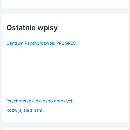
u
k
a
j
d
Ostatnie wpisy
l
a
:
Centrum Psychorozwoju PROGRES
Psychoterapia dla osób dorosłych.
Rozwijaj się z nami.