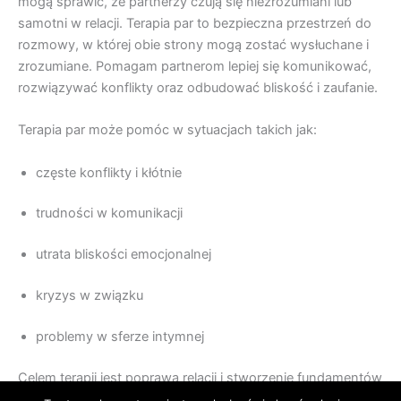
mogą sprawić, że partnerzy czują się niezrozumiani lub
samotni w relacji. Terapia par to bezpieczna przestrzeń do
rozmowy, w której obie strony mogą zostać wysłuchane i
zrozumiane. Pomagam partnerom lepiej się komunikować,
rozwiązywać konflikty oraz odbudować bliskość i zaufanie.
Terapia par może pomóc w sytuacjach takich jak:
częste konflikty i kłótnie
trudności w komunikacji
utrata bliskości emocjonalnej
kryzys w związku
problemy w sferze intymnej
Celem terapii jest poprawa relacji i stworzenie fundamentów
do budowania satysfakcjonującego związku.